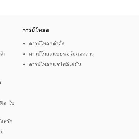
ดาวน์โหลด
ดาวน์โหลดคำสั่ง
จ้า
ดาวน์โหลดแบบฟอร์ม/เอกสาร
ดาวน์โหลดแอปพลิเคชั่น
ต
ด
พติด ใน
งหวัด
ุม