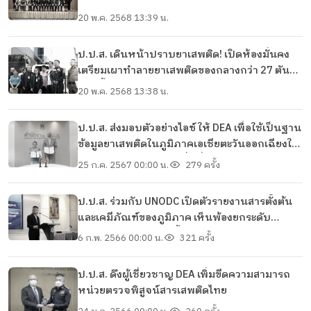
20 พ.ค. 2568 13:39 น.
ป.ป.ส. เดินหน้าปราบยาเสพติด! เปิดห้องมั่นคง
เตรียมเผาทำลายยาเสพติดของกลางกว่า 27 ตัน
ตอกย้ำนโยบายรัฐบาลแก้ไขปัญหายาเสพติด
20 พ.ค. 2568 13:38 น.
อย่างจริงจัง
ป.ป.ส. ส่งมอบตัวอย่างไอซ์ ให้ DEA เพื่อใช้เป็นฐาน
ข้อมูลยาเสพติดในภูมิภาคเอเชียตะวันออกเฉียงใต้
เปรียบเทียบกับภูมิภาคอื่นทั่วโลก
25 ก.ค. 2567 00:00 น.
279 ครั้ง
ป.ป.ส. ร่วมกับ UNODC เปิดตัวรายงานสารตั้งต้น
และเคมีภัณฑ์ของภูมิภาค เห็นพ้องยกระดับ
มาตรการควบคุมสารตั้งต้นและเคมีภัณฑ์ ผนึก
6 ก.พ. 2566 00:00 น.
321 ครั้ง
กำลังแก้ไขปัญหายาเสพติดตามนโยบายรัฐบาล
ป.ป.ส. ดึงผู้เชี่ยวชาญ DEA เพิ่มขีดความสามารถ
หน่วยตรวจพิสูจน์สารเสพติดไทย