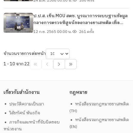
24 ม.ค. 2566 00:00 น.
260 ครั้ง
ป.ป.ส. เซ็น MOU สตช. บูรณาการระบบฐานข้อมูล
กลางการตรวจพิสูจน์ของกลางยาเสพติด เพื่อ
ความรวดเร็ว แม่นยำ ตรวจสอบได้ รองรับการจับ
12 ก.ย. 2565 00:00 น.
261 ครั้ง
ยึด ขยายผลไวขึ้น
จำนวนรายการต่อหน้า
1 - 10 จาก 22
เกี่ยวกับสำนักงาน
กฎหมาย
ประวัติความเป็นมา
หนังสือรวมกฎหมายยาเสพติด
(TH)
วิสัยทัศน์ พันธกิจ
หนังสือรวมกฎหมายยาเสพติด
ภารกิจและหน้าที่รับผิดชอบ
(EN)
หน่วยงาน